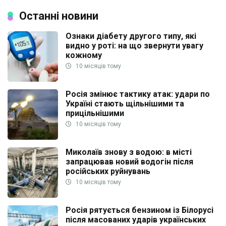
Останні новини
Ознаки діабету другого типу, які
видно у роті: на що звернути увагу
кожному
10 місяців тому
Росія змінює тактику атак: удари по
Україні стають щільнішими та
прицільнішими
10 місяців тому
Миколаїв знову з водою: в місті
запрацював новий водогін після
російських руйнувань
10 місяців тому
Росія рятується бензином із Білорусі
після масованих ударів українських