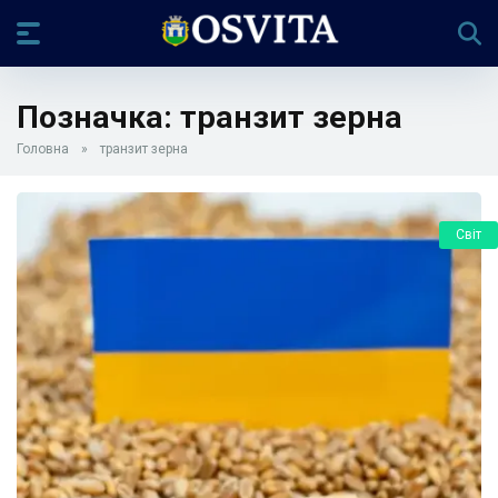
Позначка:
транзит зерна
Головна
»
транзит зерна
Світ