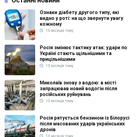
Останні новини
Ознаки діабету другого типу, які
видно у роті: на що звернути увагу
кожному
10 місяців тому
Росія змінює тактику атак: удари по
Україні стають щільнішими та
прицільнішими
10 місяців тому
Миколаїв знову з водою: в місті
запрацював новий водогін після
російських руйнувань
10 місяців тому
Росія рятується бензином із Білорусі
після масованих ударів українських
дронів
10 місяців тому