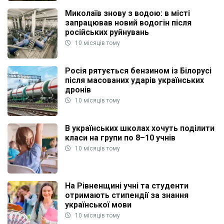
Миколаїв знову з водою: в місті
запрацював новий водогін після
російських руйнувань
10 місяців тому
Росія рятується бензином із Білорусі
після масованих ударів українських
дронів
10 місяців тому
В українських школах хочуть поділити
класи на групи по 8–10 учнів
10 місяців тому
На Рівненщині учні та студенти
отримають стипендії за знання
української мови
10 місяців тому