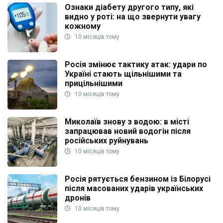
Ознаки діабету другого типу, які
видно у роті: на що звернути увагу
кожному
10 місяців тому
Росія змінює тактику атак: удари по
Україні стають щільнішими та
прицільнішими
10 місяців тому
Миколаїв знову з водою: в місті
запрацював новий водогін після
російських руйнувань
10 місяців тому
Росія рятується бензином із Білорусі
після масованих ударів українських
дронів
10 місяців тому