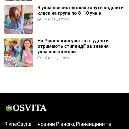
В українських школах хочуть поділити
класи на групи по 8–10 учнів
10 місяців тому
На Рівненщині учні та студенти
отримають стипендії за знання
української мови
10 місяців тому
RivneOsvita — новини Рівного, Рівненщини та