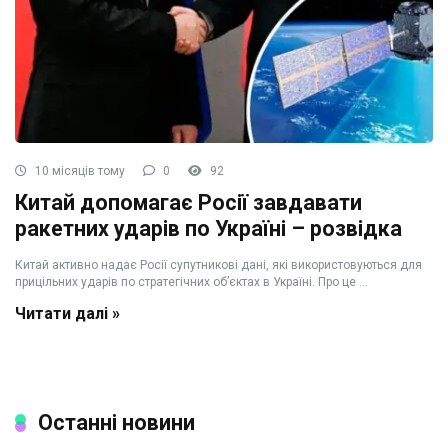
10 місяців тому
0
92
Китай допомагає Росії завдавати
ракетних ударів по Україні – розвідка
Китай активно надає Росії супутникові дані, які використовуються для
прицільних ударів по стратегічних об’єктах в Україні. Про це ...
Читати далі »
Останні новини