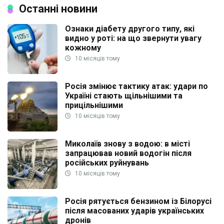
Останні новини
Ознаки діабету другого типу, які
видно у роті: на що звернути увагу
кожному
10 місяців тому
Росія змінює тактику атак: удари по
Україні стають щільнішими та
прицільнішими
10 місяців тому
Миколаїв знову з водою: в місті
запрацював новий водогін після
російських руйнувань
10 місяців тому
Росія рятується бензином із Білорусі
після масованих ударів українських
дронів