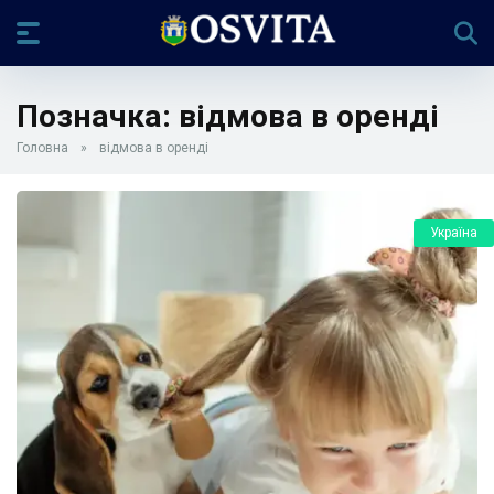
Позначка:
відмова в оренді
Головна
»
відмова в оренді
Україна