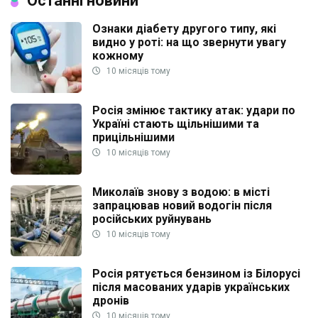
Останні новини
Ознаки діабету другого типу, які
видно у роті: на що звернути увагу
кожному
10 місяців тому
Росія змінює тактику атак: удари по
Україні стають щільнішими та
прицільнішими
10 місяців тому
Миколаїв знову з водою: в місті
запрацював новий водогін після
російських руйнувань
10 місяців тому
Росія рятується бензином із Білорусі
після масованих ударів українських
дронів
10 місяців тому