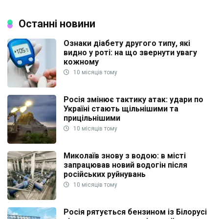
Останні новини
Ознаки діабету другого типу, які
видно у роті: на що звернути увагу
кожному
10 місяців тому
Росія змінює тактику атак: удари по
Україні стають щільнішими та
прицільнішими
10 місяців тому
Миколаїв знову з водою: в місті
запрацював новий водогін після
російських руйнувань
10 місяців тому
Росія рятується бензином із Білорусі