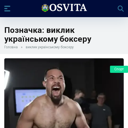
Позначка:
виклик
українському боксеру
Головна
»
виклик українському боксеру
Спорт