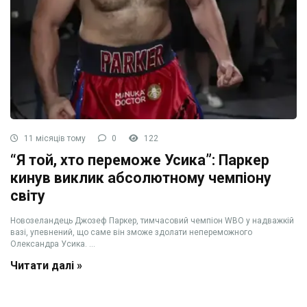
11 місяців тому
0
122
“Я той, хто переможе Усика”: Паркер
кинув виклик абсолютному чемпіону
світу
Новозеландець Джозеф Паркер, тимчасовий чемпіон WBO у надважкій
вазі, упевнений, що саме він зможе здолати непереможного
Олександра Усика. ...
Читати далі »