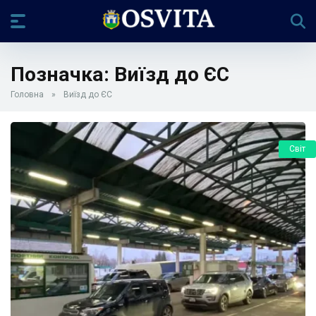
Позначка:
Виїзд до ЄС
Головна
»
Виїзд до ЄС
Світ