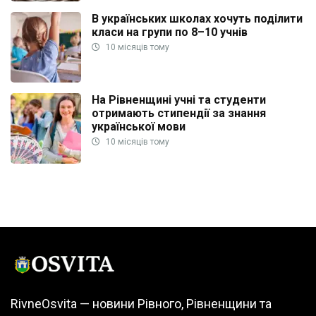
В українських школах хочуть поділити
класи на групи по 8–10 учнів
10 місяців тому
На Рівненщині учні та студенти
отримають стипендії за знання
української мови
10 місяців тому
RivneOsvita — новини Рівного, Рівненщини та