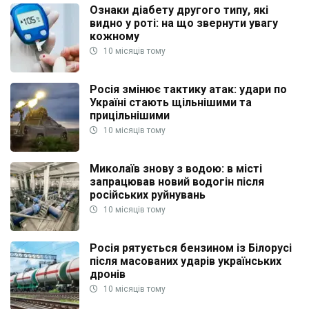
Ознаки діабету другого типу, які
видно у роті: на що звернути увагу
кожному
10 місяців тому
Росія змінює тактику атак: удари по
Україні стають щільнішими та
прицільнішими
10 місяців тому
Миколаїв знову з водою: в місті
запрацював новий водогін після
російських руйнувань
10 місяців тому
Росія рятується бензином із Білорусі
після масованих ударів українських
дронів
10 місяців тому