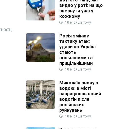
видно у роті: на що
звернути увагу
кожному
10 місяців тому
ності,
Росія змінює
тактику атак:
удари по Україні
стають
щільнішими та
прицільнішими
10 місяців тому
Миколаїв знову з
водою: в місті
запрацював новий
водогін після
російських
руйнувань
10 місяців тому