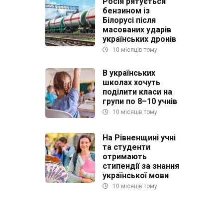
Росія рятується
бензином із
Білорусі після
масованих ударів
українських дронів
10 місяців тому
В українських
школах хочуть
поділити класи на
групи по 8–10 учнів
10 місяців тому
На Рівненщині учні
та студенти
отримають
стипендії за знання
української мови
10 місяців тому