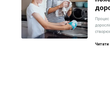
дор
Процес 
дорослі
створюва
Читати 