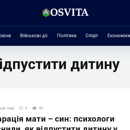
раїна
Військові дії
Політика
Спорт
Економіка
відпустити дитину
ців тому
0
95
рація мати – син: психологи
нили, як відпустити дитину у