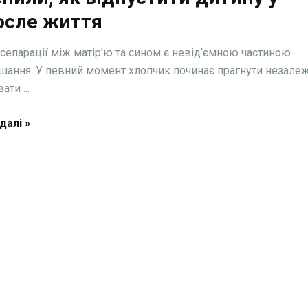
осле життя
сепарації між матір’ю та сином є невід’ємною частиною
шання. У певний момент хлопчик починає прагнути незалеж
ти ...
далі »