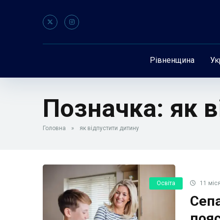
Рівненщина
Ук
Позначка:
як 
Головна
»
як відпустити дитину
Освіта
11 міся
Сепа
пояс