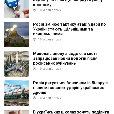
кожному
10 місяців тому
Росія змінює тактику атак: удари по
Україні стають щільнішими та
прицільнішими
10 місяців тому
Миколаїв знову з водою: в місті
запрацював новий водогін після
російських руйнувань
10 місяців тому
Росія рятується бензином із Білорусі
після масованих ударів українських
дронів
10 місяців тому
В українських школах хочуть поділити