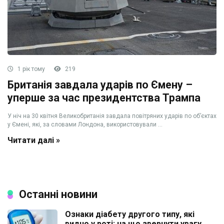
1 рік тому
219
Британія завдала ударів по Ємену –
уперше за час президентства Трампа
У ніч на 30 квітня Великобританія завдала повітряних ударів по об’єктах
у Ємені, які, за словами Лондона, використовували ...
Читати далі »
Останні новини
Ознаки діабету другого типу, які
видно у роті: на що звернути увагу