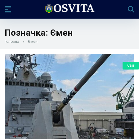
Позначка:
Ємен
Головна
»
Ємен
Світ