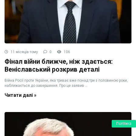
11 місяців тому
0
106
Фінал війни ближче, ніж здається:
Веніславський розкрив деталі
Війна Росії проти України, яка триває вже понад три з половиною роки,
наближається до завершення. Про це заявив ...
Читати далі »
Політика