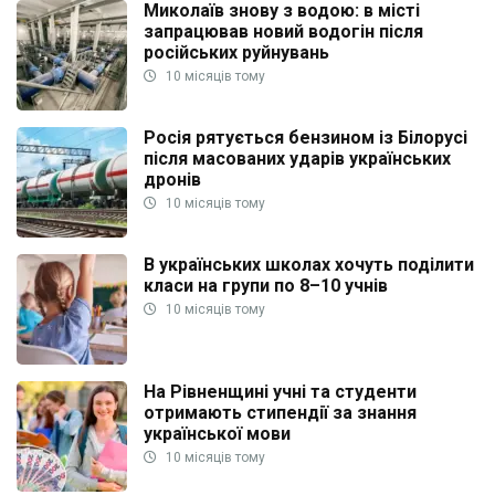
Миколаїв знову з водою: в місті
запрацював новий водогін після
російських руйнувань
10 місяців тому
Росія рятується бензином із Білорусі
після масованих ударів українських
дронів
10 місяців тому
В українських школах хочуть поділити
класи на групи по 8–10 учнів
10 місяців тому
На Рівненщині учні та студенти
отримають стипендії за знання
української мови
10 місяців тому