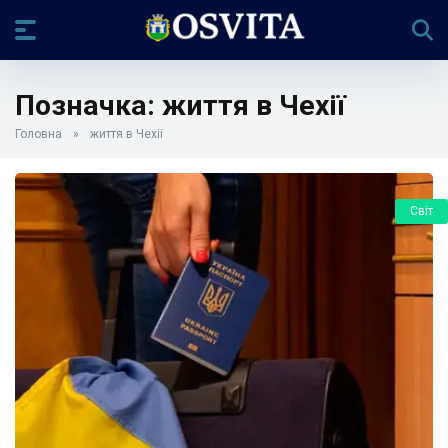
Позначка:
життя в Чехії
Головна
»
життя в Чехії
Світ