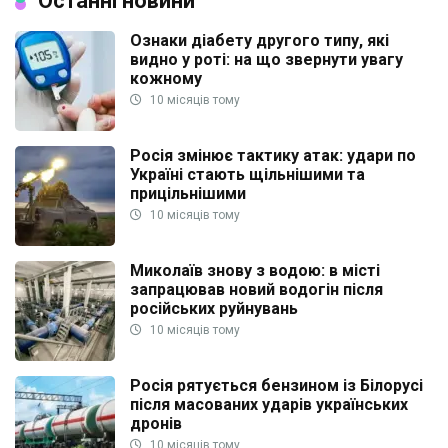
Останні новини
Ознаки діабету другого типу, які
видно у роті: на що звернути увагу
кожному
10 місяців тому
Росія змінює тактику атак: удари по
Україні стають щільнішими та
прицільнішими
10 місяців тому
Миколаїв знову з водою: в місті
запрацював новий водогін після
російських руйнувань
10 місяців тому
Росія рятується бензином із Білорусі
після масованих ударів українських
дронів
10 місяців тому