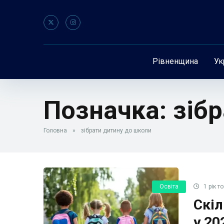
Рівненщина
Ук
Позначка:
зіб
Головна
»
зібрати дитину до школи
Освіта
1 рік т
Скіл
у 20