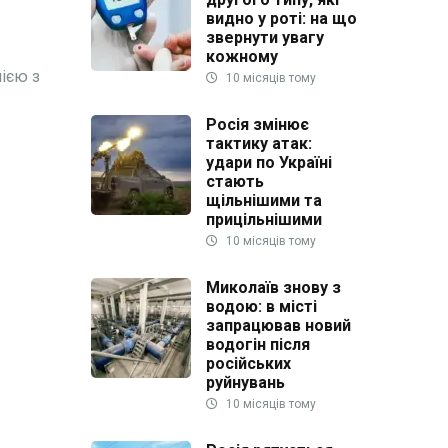
видно у роті: на що
звернути увагу
кожному
ією з
10 місяців тому
Росія змінює
тактику атак:
удари по Україні
стають
щільнішими та
прицільнішими
10 місяців тому
Миколаїв знову з
водою: в місті
запрацював новий
водогін після
російських
руйнувань
10 місяців тому