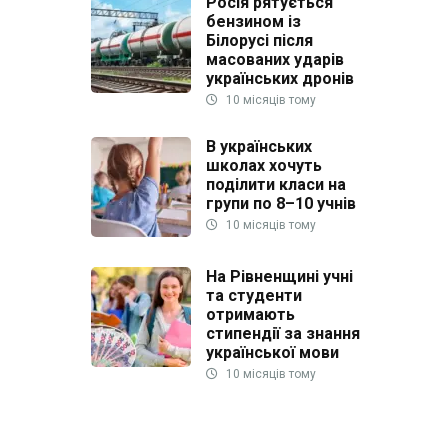
Росія рятується
бензином із
Білорусі після
масованих ударів
українських дронів
10 місяців тому
В українських
школах хочуть
поділити класи на
групи по 8–10 учнів
10 місяців тому
На Рівненщині учні
та студенти
отримають
стипендії за знання
української мови
10 місяців тому