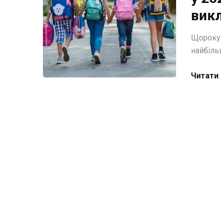
вик
Щороку 
найбіль
Читати 