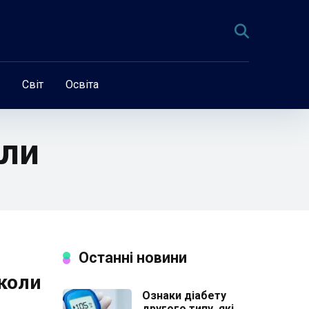
Світ
Освіта
оли
Останні новини
школи
Ознаки діабету
другого типу, які