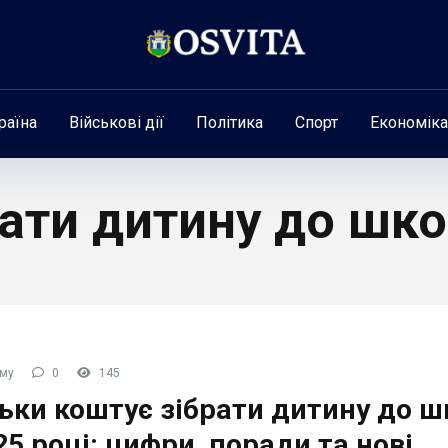
раїна
Військові дії
Політика
Спорт
Економіка
рати дитину до шк
ому
0
145
ьки коштує зібрати дитину до 
25 році: цифри, поради та нові