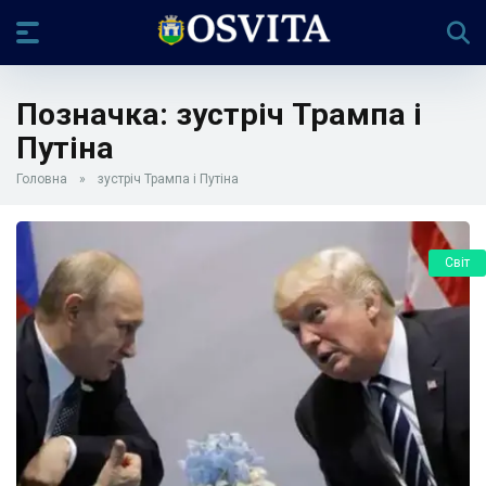
Позначка:
зустріч Трампа і
Путіна
Головна
»
зустріч Трампа і Путіна
Світ