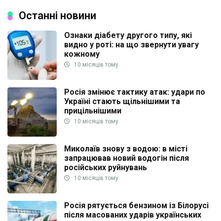
Останні новини
Ознаки діабету другого типу, які
видно у роті: на що звернути увагу
кожному
10 місяців тому
Росія змінює тактику атак: удари по
Україні стають щільнішими та
прицільнішими
10 місяців тому
Миколаїв знову з водою: в місті
запрацював новий водогін після
російських руйнувань
10 місяців тому
Росія рятується бензином із Білорусі
після масованих ударів українських