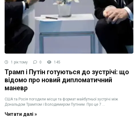
1 рік тому
0
145
Трамп і Путін готуються до зустрічі: що
відомо про новий дипломатичний
маневр
США та Росія погодили місце та формат майбутньої зустрічі між
Дональдом Трампом і Володимиром Путіним. Про це 7 ...
Читати далі »