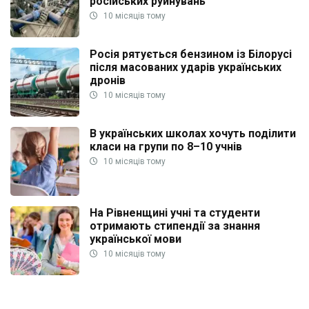
російських руйнувань
10 місяців тому
Росія рятується бензином із Білорусі
після масованих ударів українських
дронів
10 місяців тому
В українських школах хочуть поділити
класи на групи по 8–10 учнів
10 місяців тому
На Рівненщині учні та студенти
отримають стипендії за знання
української мови
10 місяців тому