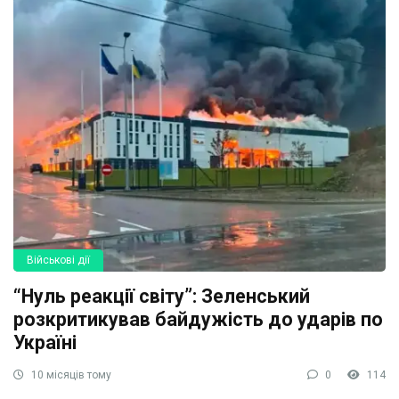
Військові дії
“Нуль реакції світу”: Зеленський
розкритикував байдужість до ударів по
Україні
10 місяців тому
0
114