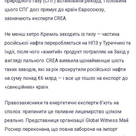
природного газу (СПГ) встановили рекорд. Половина
цього СПГ досі прямує до країн Євросоюзу,
зазначають експерти CREA.
Не менш хитро Кремль заходить із тилу — частина
російської нафти переробляється на НПЗ у Туреччині та
Індії, після чого «вмитий» продукт потрапляє на Захід у
вигляді пального. CREA виявила щонайменше шість
таких заводів, які за рік прокрутили російської нафти
на суму понад €6 млрд — і все це пішло на експорт до
«санкційних» країн.
Правозахисники та енергетичні експерти б’ють на
сполох: припинити це паливне лицемірство цілком
реально. Представниця організації Global Witness Май
Роснер переконана, що повна заборона на імпорт