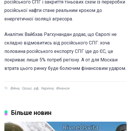
російського СПГ і закриття тіньових схем із переробки
російської нафти стане реальним кроком до
енергетичної ізоляції агресора.
Аналітик Вайбхав Рагхунандан додає, що Європі не
складно відмовитись від російського СПГ: хоча
половина російського експорту СПГ іде до ЄС, це
покриває лише 5% потреб регіону. А от для Москви
втрата цього ринку буде болючим фінансовим ударом.
Війна
,
Гроші
,
рф
,
Україна
,
Фінанси
Більше новин