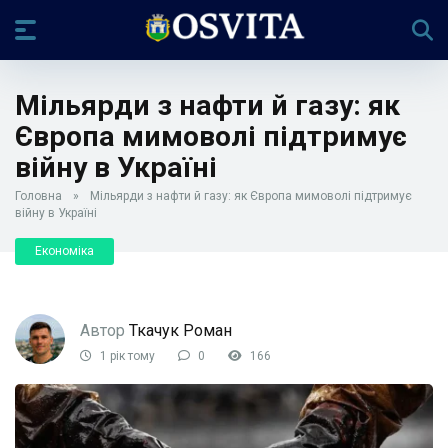
Мільярди з нафти й газу: як
Європа мимоволі підтримує
війну в Україні
Головна
»
Мільярди з нафти й газу: як Європа мимоволі підтримує
війну в Україні
Економіка
Автор
Ткачук Роман
1 рік тому
0
166