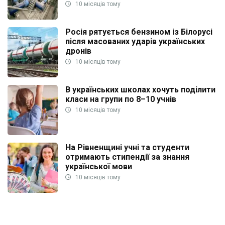
10 місяців тому
Росія рятується бензином із Білорусі
після масованих ударів українських
дронів
10 місяців тому
В українських школах хочуть поділити
класи на групи по 8–10 учнів
10 місяців тому
На Рівненщині учні та студенти
отримають стипендії за знання
української мови
10 місяців тому