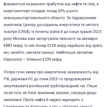
формується за рахунок прибутків від нафти та газу, а
енергоекспорт складає понад 60% усього
зовнішньоторговельного обороту. За підрахунками
аналітиків Центру досліджень енергетики та чистого
повітря (CREA), із початку війни й до кінця травня 2025
року Москва вже наторгувала пального на захмарні
€883 млрд. Із них понад €228 млрд надійшло від країн,
які, начебто, наклали санкції. Найбільше заплатив
Євросоюз — близько €209 млрд.
Попри гучні заяви про енергетичну незалежність від
РФ, держави ЄС до січня 2025-го продовжували
закуповувати російський трубопровідний газ. Лише
після того, як Київ припинив транзит, ситуація дещо
змінилася. Проте нафта й надалі надходить у
Словаччину та Угорщину, а газ — обходить санкції