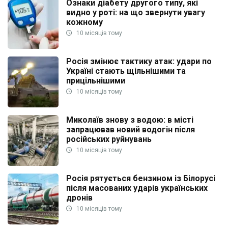
Ознаки діабету другого типу, які
видно у роті: на що звернути увагу
кожному
10 місяців тому
Росія змінює тактику атак: удари по
Україні стають щільнішими та
прицільнішими
10 місяців тому
Миколаїв знову з водою: в місті
запрацював новий водогін після
російських руйнувань
10 місяців тому
Росія рятується бензином із Білорусі
після масованих ударів українських
дронів
10 місяців тому