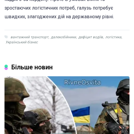
зростаючих логістичних потреб, галузь потребує
швидких, злагоджених дій на державному рівні.
вантажний транспорт
,
далекобійники
,
дефіцит водіїв
,
логістика
,
Український бізнес
Більше новин