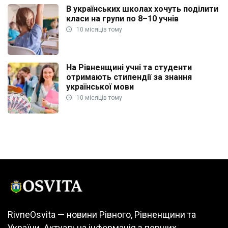
В українських школах хочуть поділити
класи на групи по 8–10 учнів
10 місяців тому
На Рівненщині учні та студенти
отримають стипендії за знання
української мови
10 місяців тому
RivneOsvita — новини Рівного, Рівненщини та
України. Актуальна інформація з перших