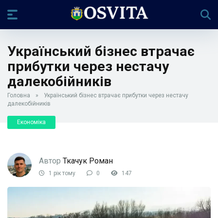
Український бізнес втрачає
прибутки через нестачу
далекобійників
Головна
»
Український бізнес втрачає прибутки через нестачу
далекобійників
Економіка
Автор
Ткачук Роман
1 рік тому
0
147