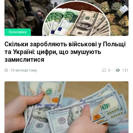
Економіка
Скільки заробляють військові у Польщі
та Україні: цифри, що змушують
замислитися
10 місяців тому
0
121