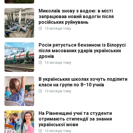
Миколаїв знову з водою: в місті
запрацював новий водогін після
російських руйнувань
10 місяців тому
Росія рятується бензином із Білорусі
після масованих ударів українських
дронів
10 місяців тому
В українських школах хочуть поділити
класи на групи по 8–10 учнів
10 місяців тому
На Рівненщині учні та студенти
отримають стипендії за знання
української мови
10 місяців тому