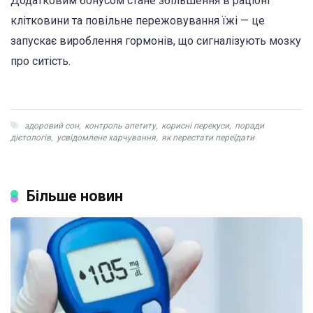
Додатковим бонусом стане збільшення в раціоні
клітковини та повільне пережовування їжі — це
запускає вироблення гормонів, що сигналізують мозку
про ситість.
здоровий сон
,
контроль апетиту
,
корисні перекуси
,
поради
дієтологів
,
усвідомлене харчування
,
як перестати переїдати
Більше новин