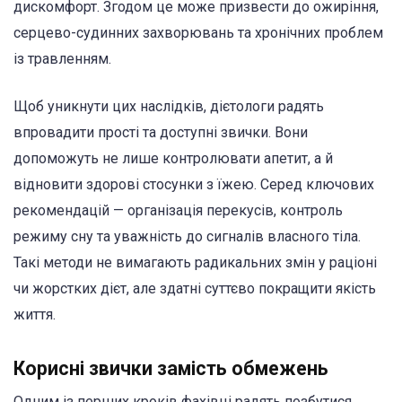
дискомфорт. Згодом це може призвести до ожиріння,
серцево-судинних захворювань та хронічних проблем
із травленням.
Щоб уникнути цих наслідків, дієтологи радять
впровадити прості та доступні звички. Вони
допоможуть не лише контролювати апетит, а й
відновити здорові стосунки з їжею. Серед ключових
рекомендацій — організація перекусів, контроль
режиму сну та уважність до сигналів власного тіла.
Такі методи не вимагають радикальних змін у раціоні
чи жорстких дієт, але здатні суттєво покращити якість
життя.
Корисні звички замість обмежень
Одним із перших кроків фахівці радять позбутися