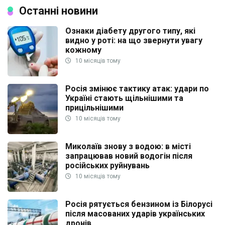
Останні новини
Ознаки діабету другого типу, які
видно у роті: на що звернути увагу
кожному
10 місяців тому
Росія змінює тактику атак: удари по
Україні стають щільнішими та
прицільнішими
10 місяців тому
Миколаїв знову з водою: в місті
запрацював новий водогін після
російських руйнувань
10 місяців тому
Росія рятується бензином із Білорусі
після масованих ударів українських
дронів