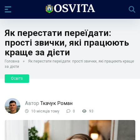
Як перестати переїдати:
прості звички, які працюють
краще за дієти
Головна
»
Як перестати переїдати: прості звички, які працюють краще
за дієти
Освіта
Автор
Ткачук Роман
10 місяців тому
0
93