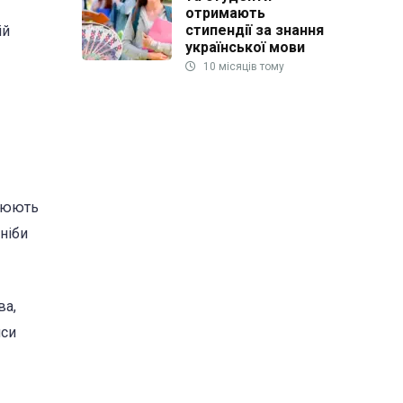
отримають
стипендії за знання
ій
української мови
10 місяців тому
блюють
 ніби
ва,
иси