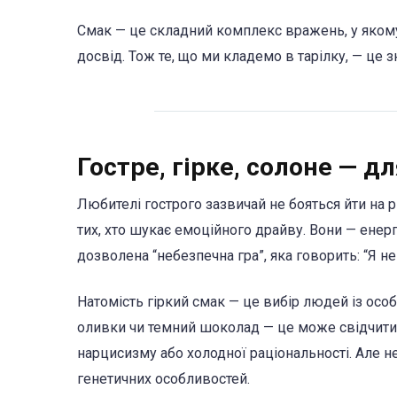
Смак — це складний комплекс вражень, у якому б
досвід. Тож те, що ми кладемо в тарілку, — це з
Гостре, гірке, солоне — д
Любителі гострого зазвичай не бояться йти на р
тих, хто шукає емоційного драйву. Вони — енерг
дозволена “небезпечна гра”, яка говорить: “Я не
Натомість гіркий смак — це вибір людей із ос
оливки чи темний шоколад — це може свідчити п
нарцисизму або холодної раціональності. Але н
генетичних особливостей.