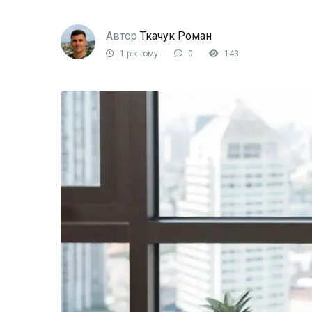
Автор
Ткачук Роман
1 рік тому
0
143