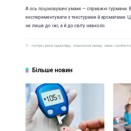
А ось поціновувачі умамі — справжні гурмани
експериментувати з текстурами й ароматами. Ц
не лише до їжі, а й до світу навколо.
гостре і риси характеру
,
психологія смаку
,
смак і особисті
Більше новин