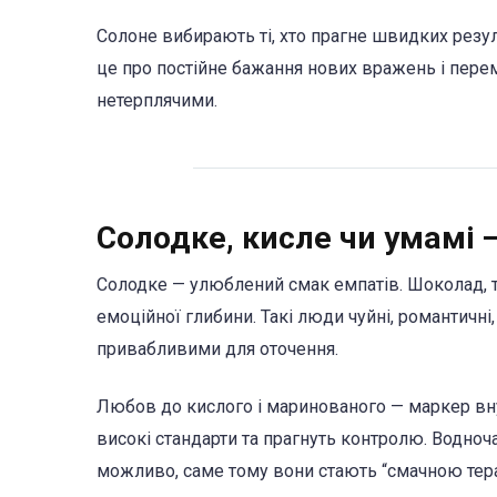
Солоне вибирають ті, хто прагне швидких резуль
це про постійне бажання нових вражень і перем
нетерплячими.
Солодке, кисле чи умамі 
Солодке — улюблений смак емпатів. Шоколад, тіс
емоційної глибини. Такі люди чуйні, романтичні,
привабливими для оточення.
Любов до кислого і маринованого — маркер вну
високі стандарти та прагнуть контролю. Водноч
можливо, саме тому вони стають “смачною тера