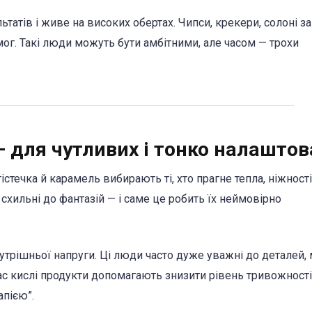
татів і живе на високих обертах. Чипси, крекери, солоні з
ог. Такі люди можуть бути амбітними, але часом — трохи
— для чутливих і тонко налашто
течка й карамель вибирають ті, хто прагне тепла, ніжності
 схильні до фантазій — і саме це робить їх неймовірно
трішньої напруги. Ці люди часто дуже уважні до деталей,
ас кислі продукти допомагають знизити рівень тривожності
пією”.