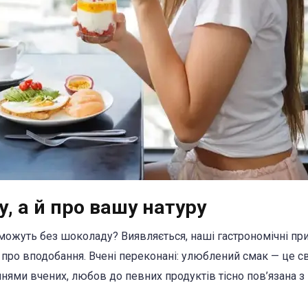
, а й про вашу натуру
можуть без шоколаду? Виявляється, наші гастрономічні при
 про вподобання. Вчені переконані: улюблений смак — це с
ннями вчених, любов до певних продуктів тісно пов’язана з