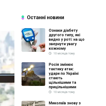
Останні новини
Ознаки діабету
другого типу, які
видно у роті: на що
звернути увагу
кожному
10 місяців тому
Росія змінює
тактику атак:
удари по Україні
стають
щільнішими та
прицільнішими
10 місяців тому
Миколаїв знову з