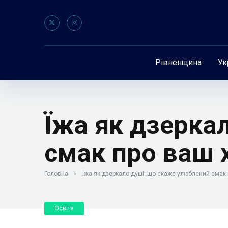
Рівненщина
Ук
Їжа як дзерка
смак про ваш 
Головна
»
Їжа як дзеркало душі: що скаже улюблений смак 
Освіта