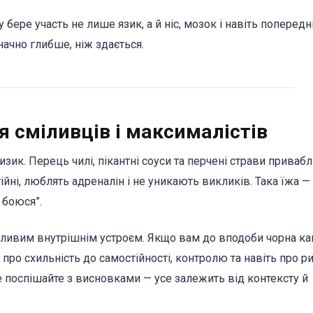
ере участь не лише язик, а й ніс, мозок і навіть попередн
начно глибше, ніж здається.
ля сміливців і максималістів
изик. Перець чилі, пікантні соуси та перчені страви прива
ійні, люблять адреналін і не уникають викликів. Така їжа —
 боюся”.
обливим внутрішнім устроєм. Якщо вам до вподоби чорна ка
ро схильність до самостійності, контролю та навіть про р
е поспішайте з висновками — усе залежить від контексту й