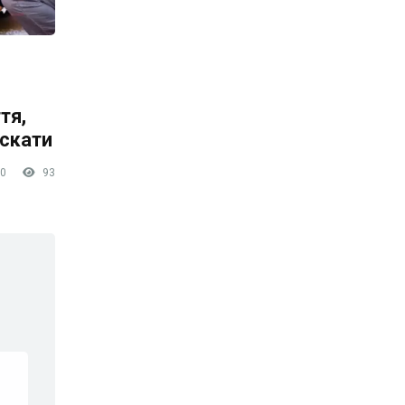
тя,
скати
0
93