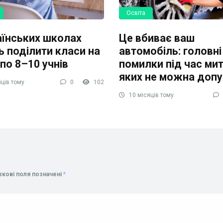
Освіта
аїнських школах
Це вбиває ваш
ь поділити класи на
автомобіль: головні
 по 8–10 учнів
помилки під час мит
яких не можна допу
ців тому
0
102
10 місяців тому
зкові поля позначені
*