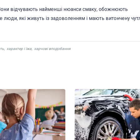
. Вони відчувають найменші нюанси смаку, обожнюють
е люди, які живуть із задоволенням і мають витончену чут
сть
,
характер і їжа
,
харчові вподобання