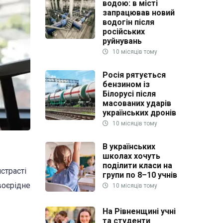
водою: в місті
запрацював новий
водогін після
російських
руйнувань
10 місяців тому
Росія рятується
бензином із
Білорусі після
масованих ударів
українських дронів
10 місяців тому
В українських
школах хочуть
поділити класи на
страсті
групи по 8–10 учнів
воєрідне
10 місяців тому
На Рівненщині учні
та студенти