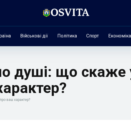
раїна
Військові дії
Політика
Спорт
Економіка
ло душі: що скаже
характер?
про ваш характер?