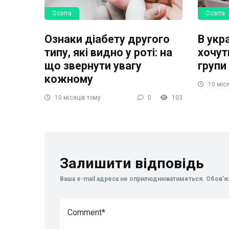
Освіта
Освіта
Ознаки діабету другого
В укр
типу, які видно у роті: на
хочут
що звернути увагу
групи
кожному
10 міся
10 місяців тому
0
103
Залишити відповідь
Ваша e-mail адреса не оприлюднюватиметься.
Обов’я