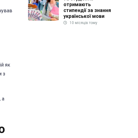
отримають
стипендії за знання
нував
української мови
10 місяців тому
ій як
м з
 а
о