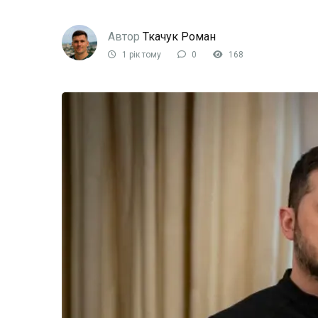
Автор
Ткачук Роман
1 рік тому
0
168