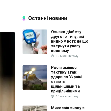
Останні новини
Ознаки діабету
другого типу, які
видно у роті: на що
звернути увагу
кожному
10 місяців тому
Росія змінює
тактику атак:
удари по Україні
стають
щільнішими та
прицільнішими
10 місяців тому
Миколаїв знову з