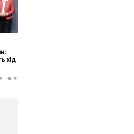
и:
ть хід
0
87