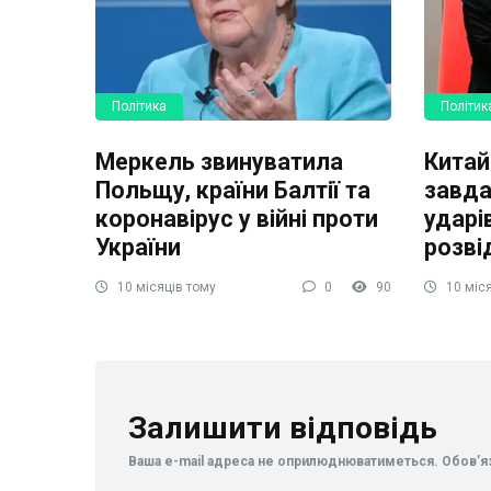
Політика
Політик
Меркель звинуватила
Китай
Польщу, країни Балтії та
завда
коронавірус у війні проти
ударів
України
розві
10 місяців тому
0
90
10 міся
Залишити відповідь
Ваша e-mail адреса не оприлюднюватиметься.
Обов’я