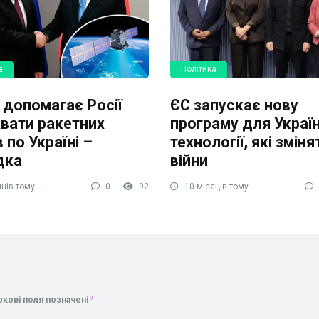
а
Політика
 допомагає Росії
ЄС запускає нову
вати ракетних
програму для Україн
 по Україні –
технології, які зміня
дка
війни
ців тому
0
92
10 місяців тому
зкові поля позначені
*