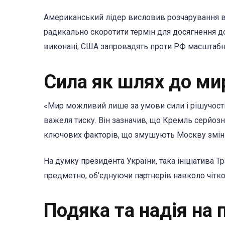
Американський лідер висловив розчарування в 
радикально скоротити термін для досягнення д
виконані, США запровадять проти РФ масштабні 
Сила як шлях до мир
«Мир можливий лише за умови сили і рішучості
важеля тиску. Він зазначив, що Кремль серйозно
ключових факторів, що змушують Москву змін
На думку президента України, така ініціатива Т
предметно, об’єднуючи партнерів навколо чітк
Подяка та надія на