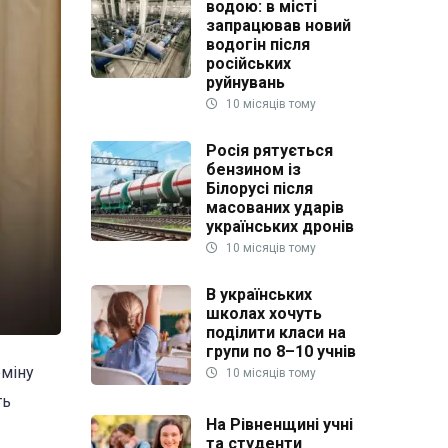
водою: в місті
запрацював новий
водогін після
російських
руйнувань
10 місяців тому
Росія рятується
бензином із
Білорусі після
масованих ударів
українських дронів
10 місяців тому
В українських
школах хочуть
поділити класи на
групи по 8–10 учнів
рміну
10 місяців тому
ть
На Рівненщині учні
та студенти