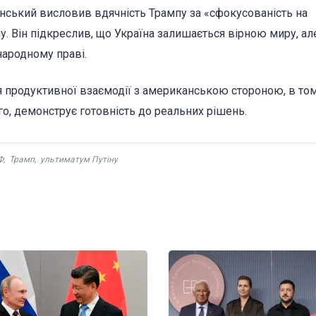
енський висловив вдячність Трампу за «сфокусованість на
у. Він підкреслив, що Україна залишається вірною миру, ал
народному праві.
продуктивної взаємодії з американською стороною, в том
о, демонструє готовність до реальних рішень.
Ф
,
Трамп
,
ультиматум Путіну