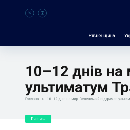
Рівненщина
Ук
10–12 днів на
ультиматум Тр
Головна
»
10–12 днів на мир: Зеленський підтримав ультим
Політика