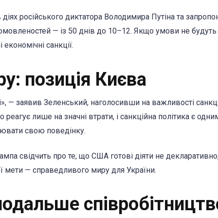
діях російського диктатора Володимира Путіна та запропо
омовленостей — із 50 днів до 10–12. Якщо умови не будуть
економічні санкції.
у: позиція Києва
», — заявив Зеленський, наголосивши на важливості санкц
 реагує лише на значні втрати, і санкційна політика є одни
ювати свою поведінку.
рампа свідчить про те, що США готові діяти не декларативно,
ої мети — справедливого миру для України.
 подальше співробітництв