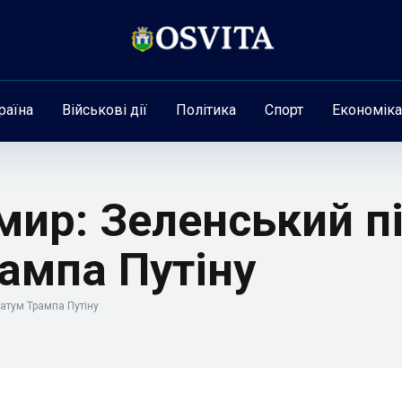
раїна
Військові дії
Політика
Спорт
Економіка
 мир: Зеленський 
ампа Путіну
атум Трампа Путіну