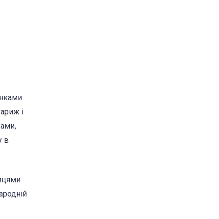
інками
Париж і
вами,
у в
лицями
ародній