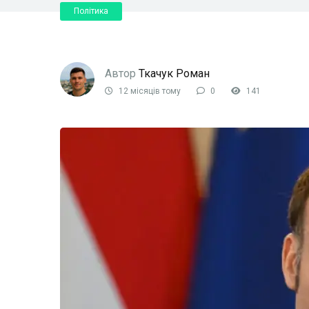
Політика
Автор
Ткачук Роман
12 місяців тому
0
141