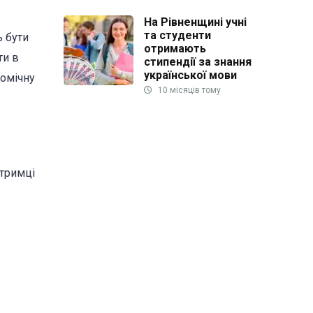
На Рівненщині учні
та студенти
ь бути
отримають
ти в
стипендії за знання
української мови
номічну
10 місяців тому
дтримці