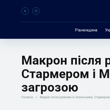
Рівненщина
Ук
Макрон після 
Стармером і М
загрозою
Головна
»
Макрон після розмови із Зеленським, Стармером 