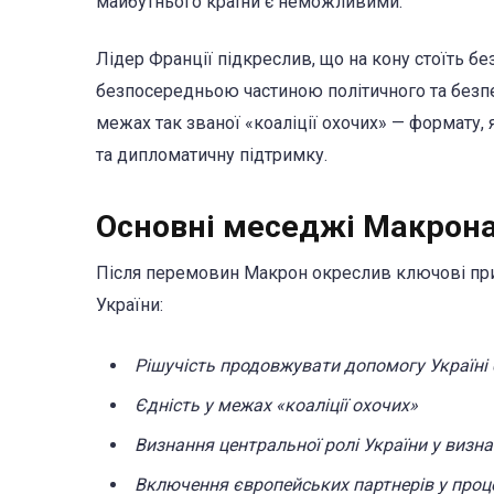
майбутнього країни є неможливими.
Лідер Франції підкреслив, що на кону стоїть б
безпосередньою частиною політичного та безпе
межах так званої «коаліції охочих» — формату,
та дипломатичну підтримку.
Основні меседжі Макрон
Після перемовин Макрон окреслив ключові прин
України:
Рішучість продовжувати допомогу Україні 
Єдність у межах «коаліції охочих»
Визнання центральної ролі України у визн
Включення європейських партнерів у проц