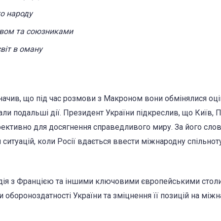
го народу
иєвом та союзниками
віт в оману
начив, що під час розмови з Макроном вони обмінялися оц
али подальші дії. Президент України підкреслив, що Київ, 
ективно для досягнення справедливого миру. За його сло
ситуацій, коли Росії вдається ввести міжнародну спільнот
одія з Францією та іншими ключовими європейськими сто
обороноздатності України та зміцнення її позицій на міжн