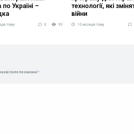
 по Україні –
технології, які зміня
дка
війни
ців тому
0
93
10 місяців тому
зкові поля позначені
*