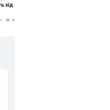
ть хід
0
88