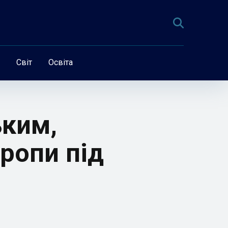
Світ
Освіта
ьким,
ропи під