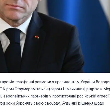
я провів телефонні розмови з президентом України Волод
нії Кіром Стармером та канцлером Німеччини Фрідріхом Ме
 європейських партнерів у протистоянні російській агресії
 три роки боронять свою свободу, будь-які рішення щодо