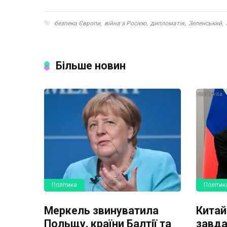
безпека Європи
,
війна з Росією
,
дипломатія
,
Зеленський
,
Більше новин
Політика
Політик
Меркель звинуватила
Китай
Польщу, країни Балтії та
завда