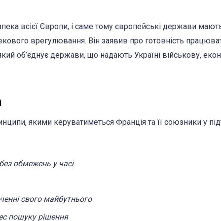
езпека всієї Європи, і саме тому європейські держави мают
кового врегулювання. Він заявив про готовність працюва
 який об’єднує держави, що надають Україні військову, еко
а
ципи, якими керуватиметься Франція та її союзники у пі
без обмежень у часі
аченні свого майбутнього
ес пошуку рішення