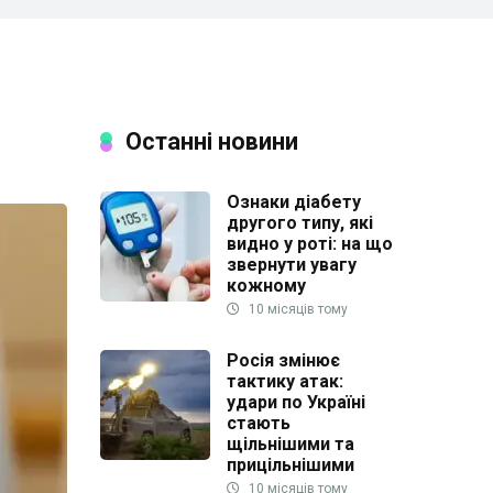
Останні новини
Ознаки діабету
другого типу, які
видно у роті: на що
звернути увагу
кожному
10 місяців тому
Росія змінює
тактику атак:
удари по Україні
стають
щільнішими та
прицільнішими
10 місяців тому