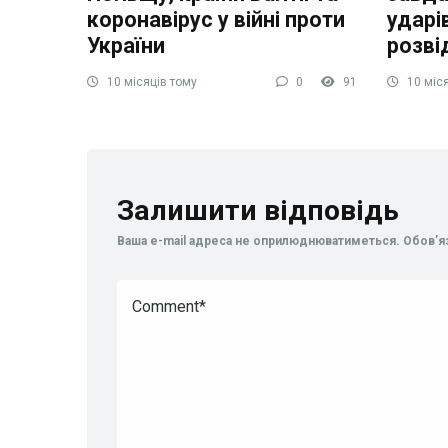
коронавірус у війні проти
ударів
України
розві
10 місяців тому
0
91
10 міся
Залишити відповідь
Ваша e-mail адреса не оприлюднюватиметься.
Обов’я