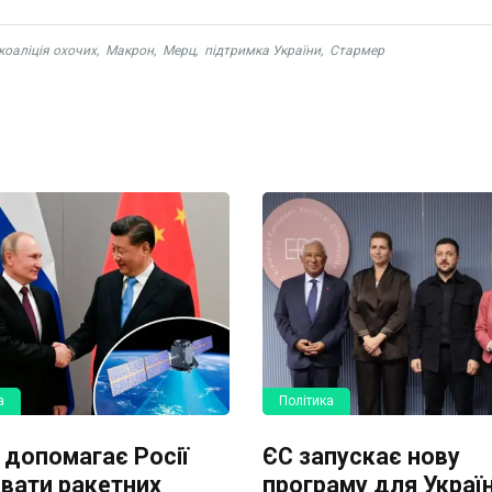
коаліція охочих
,
Макрон
,
Мерц
,
підтримка України
,
Стармер
а
Політика
 допомагає Росії
ЄС запускає нову
вати ракетних
програму для Україн