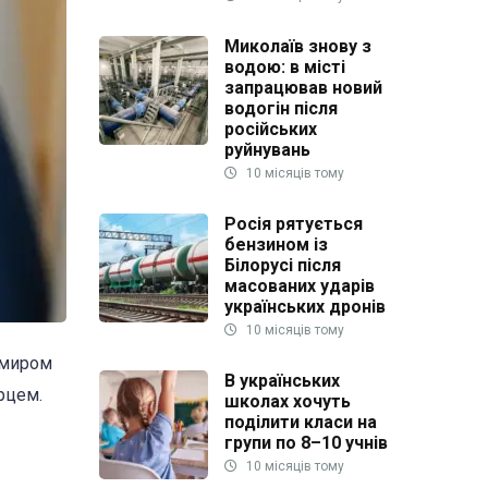
Миколаїв знову з
водою: в місті
запрацював новий
водогін після
російських
руйнувань
10 місяців тому
Росія рятується
бензином із
Білорусі після
масованих ударів
українських дронів
10 місяців тому
имиром
В українських
рцем.
школах хочуть
поділити класи на
.
групи по 8–10 учнів
10 місяців тому