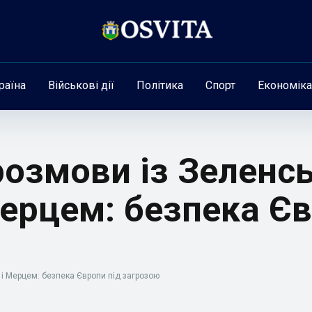
раїна
Військові дії
Політика
Спорт
Економіка
розмови із Зеленс
ерцем: безпека Єв
і Мерцем: безпека Європи під загрозою