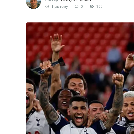
1 рік тому
0
165