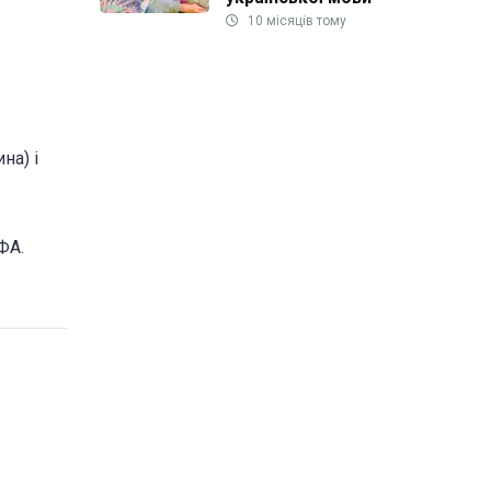
10 місяців тому
на) і
ФА.