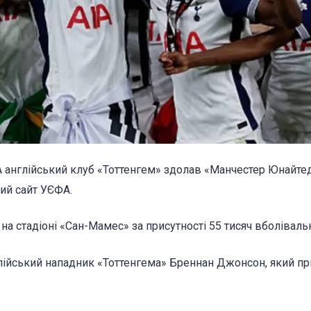
 англійський клуб «Тоттенгем» здолав «Манчестер Юнайтед
ий сайт УЄФА.
на стадіоні «Сан-Мамес» за присутності 55 тисяч вболіваль
аллійський нападник «Тоттенгема» Бреннан Джонсон, який пр