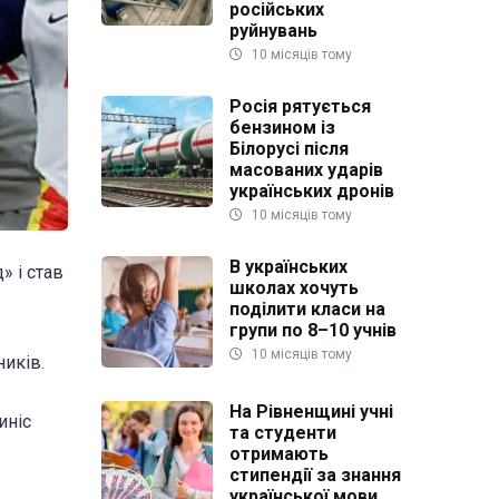
російських
руйнувань
10 місяців тому
Росія рятується
бензином із
Білорусі після
масованих ударів
українських дронів
10 місяців тому
В українських
» і став
школах хочуть
поділити класи на
групи по 8–10 учнів
10 місяців тому
ників.
На Рівненщині учні
иніс
та студенти
отримають
стипендії за знання
української мови