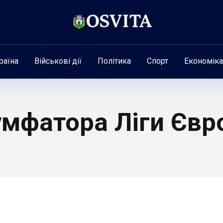
раїна
Військові дії
Політика
Спорт
Економіка
умфатора Ліги Єв