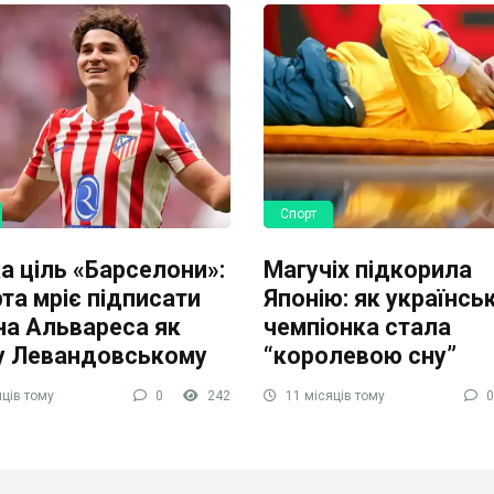
Спорт
а ціль «Барселони»:
Магучіх підкорила
та мріє підписати
Японію: як українсь
на Альвареса як
чемпіонка стала
у Левандовському
“королевою сну”
ців тому
0
242
11 місяців тому
0