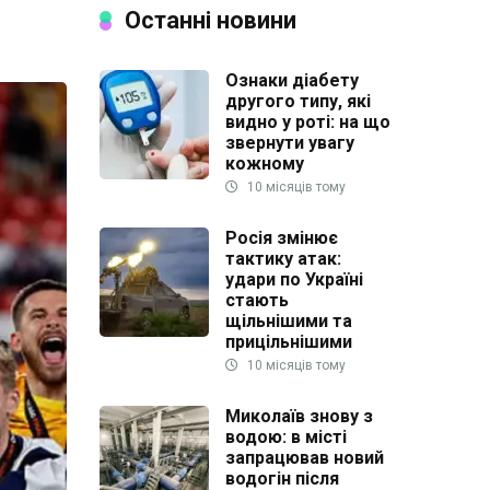
Останні новини
Ознаки діабету
другого типу, які
видно у роті: на що
звернути увагу
кожному
10 місяців тому
Росія змінює
тактику атак:
удари по Україні
стають
щільнішими та
прицільнішими
10 місяців тому
Миколаїв знову з
водою: в місті
запрацював новий
водогін після