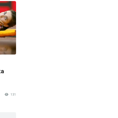
ка
131