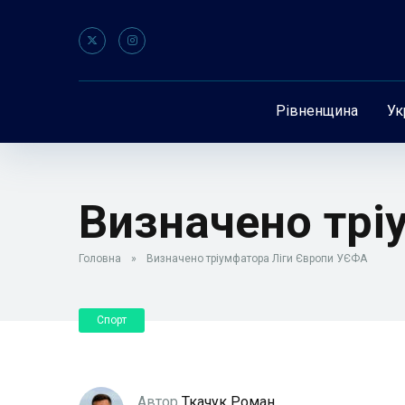
Рівненщина
Ук
Визначено трі
Головна
»
Визначено тріумфатора Ліги Європи УЄФА
Спорт
Автор
Ткачук Роман