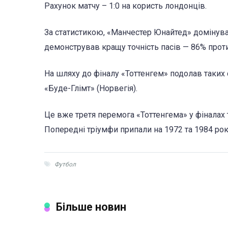
Рахунок матчу – 1:0 на користь лондонців.
За статистикою, «Манчестер Юнайтед» домінував 
демонстрував кращу точність пасів — 86% прот
На шляху до фіналу «Тоттенгем» подолав таких с
«Буде-Глімт» (Норвегія).
Це вже третя перемога «Тоттенгема» у фіналах 
Попередні тріумфи припали на 1972 та 1984 рок
Футбол
Більше новин