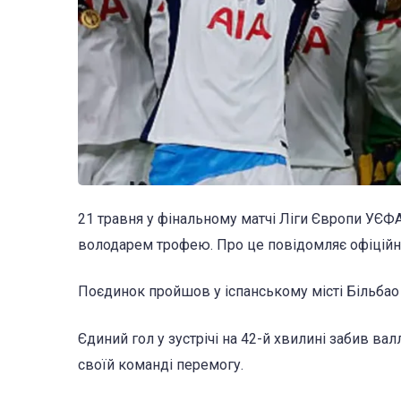
21 травня у фінальному матчі Ліги Європи УЄФА
володарем трофею. Про це повідомляє офіційн
Поєдинок пройшов у іспанському місті Більбао 
Єдиний гол у зустрічі на 42-й хвилині забив в
своїй команді перемогу.