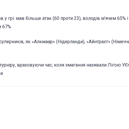
у грі: мав більше атак (60 проти 23), володів м’ячем 65% і
и 67%.
уперників, як «Алкмаар» (Нідерланди), «Айнтрахт» (Німеччи
турніру, враховуючи час, коли змагання називали Лігою УЄ
и.