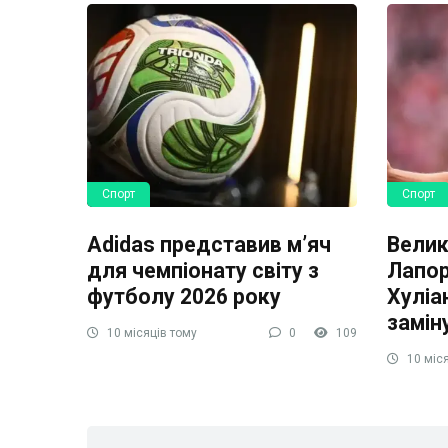
Спорт
Спорт
Adidas представив м’яч
Велик
для чемпіонату світу з
Лапор
футболу 2026 року
Хуліа
замін
10 місяців тому
0
109
10 міся