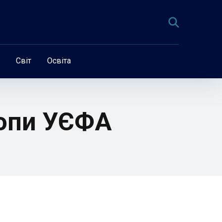
Світ
Освіта
ропи УЄФА