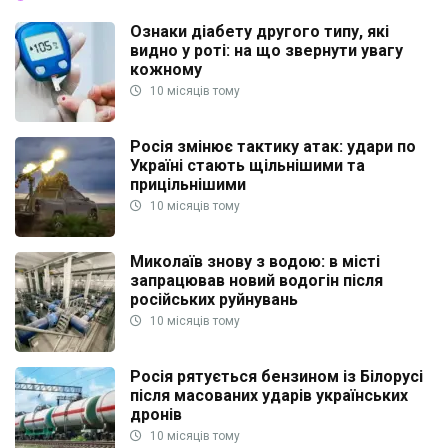
Ознаки діабету другого типу, які
видно у роті: на що звернути увагу
кожному
10 місяців тому
Росія змінює тактику атак: удари по
Україні стають щільнішими та
прицільнішими
10 місяців тому
Миколаїв знову з водою: в місті
запрацював новий водогін після
російських руйнувань
10 місяців тому
Росія рятується бензином із Білорусі
після масованих ударів українських
дронів
10 місяців тому