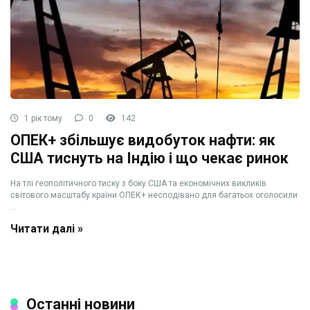
1 рік тому
0
142
ОПЕК+ збільшує видобуток нафти: як
США тиснуть на Індію і що чекає ринок
На тлі геополітичного тиску з боку США та економічних викликів
світового масштабу країни ОПЕК+ несподівано для багатьох оголосили
...
Читати далі »
Останні новини