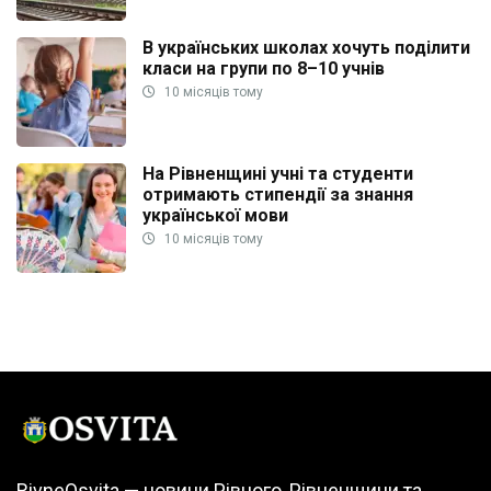
В українських школах хочуть поділити
класи на групи по 8–10 учнів
10 місяців тому
На Рівненщині учні та студенти
отримають стипендії за знання
української мови
10 місяців тому
RivneOsvita — новини Рівного, Рівненщини та