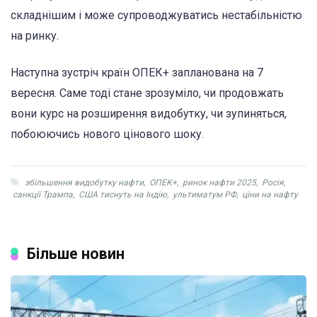
складнішим і може супроводжуватись нестабільністю
на ринку.
Наступна зустріч країн ОПЕК+ запланована на 7
вересня. Саме тоді стане зрозуміло, чи продовжать
вони курс на розширення видобутку, чи зупиняться,
побоюючись нового цінового шоку.
збільшення видобутку нафти
,
ОПЕК+
,
ринок нафти 2025
,
Росія
,
санкції Трампа
,
США тиснуть на Індію
,
ультиматум РФ
,
ціни на нафту
Більше новин