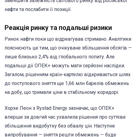
зменшити залежність світового ринку від російської
нафти та послабити її позиції.
Реакція ринку та подальші ризики
Ринок нафти поки що відреагував стримано. Аналітики
пояснюють це тим, що очікуване збільшення обсягів —
лише близько 2,4% від глобального попиту. Але
подальші дії ОПЕК+ можуть мати серйозні наслідки.
Загалом, рішенням країн-картелю відкривається шлях
до поступового зняття ще 1,66 млн барелів обмежень
на добу, що тримали ціни в стабільному коридорі.
Хорхе Леон з Rystad Energy зазначає, що ОПЕК+
вперше за довгий час ухвалила рішення про суттєве
збільшення видобутку без обвалу цін. Наступне
випробування — зняття решти обмежень — буде