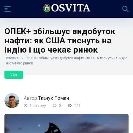
ОПЕК+ збільшує видобуток
нафти: як США тиснуть на
Індію і що чекає ринок
Головна
»
ОПЕК+ збільшує видобуток нафти: як США тиснуть на Індію
і що чекає ринок
Світ
Автор
Ткачук Роман
1 рік тому
0
142