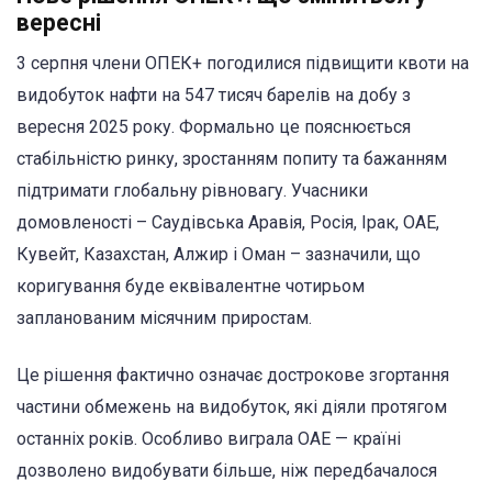
вересні
3 серпня члени ОПЕК+ погодилися підвищити квоти на
видобуток нафти на 547 тисяч барелів на добу з
вересня 2025 року. Формально це пояснюється
стабільністю ринку, зростанням попиту та бажанням
підтримати глобальну рівновагу. Учасники
домовленості – Саудівська Аравія, Росія, Ірак, ОАЕ,
Кувейт, Казахстан, Алжир і Оман – зазначили, що
коригування буде еквівалентне чотирьом
запланованим місячним приростам.
Це рішення фактично означає дострокове згортання
частини обмежень на видобуток, які діяли протягом
останніх років. Особливо виграла ОАЕ — країні
дозволено видобувати більше, ніж передбачалося