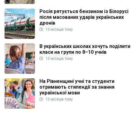
Росія рятується бензином із Білорусі
після масованих ударів українських
дронів
10 місяців тому
В українських школах хочуть поділити
класи на групи по 8–10 учнів
10 місяців тому
На Рівненщині учні та студенти
отримають стипендії за знання
української мови
10 місяців тому