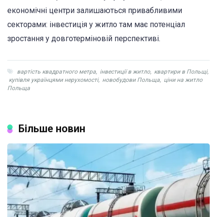
економічні центри залишаються привабливими
секторами: інвестиція у житло там має потенціал
зростання у довготерміновій перспективі.
вартість квадратного метра
,
інвестиції в житло
,
квартири в Польщі
,
купівля українцями нерухомості
,
новобудови Польща
,
ціни на житло
Польща
Більше новин