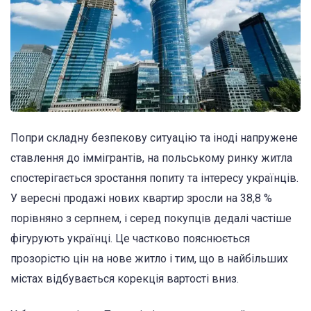
Попри складну безпекову ситуацію та іноді напружене
ставлення до іммігрантів, на польському ринку житла
спостерігається зростання попиту та інтересу українців.
У вересні продажі нових квартир зросли на 38,8 %
порівняно з серпнем, і серед покупців дедалі частіше
фігурують українці. Це частково пояснюється
прозорістю цін на нове житло і тим, що в найбільших
містах відбувається корекція вартості вниз.