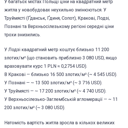
У багатьох містах Польщі ціни на квадратний метр
житла у новобудовах неухильно змінюються. У
Труймясті (Ґданськ, Ґдиня, Сопот), Кракові, Лодзі,
Познані та Верхньосілезькому регіоні середні ціни
трохи знизились.
У Лодзі квадратний метр коштує близько 11 200
злотих/м² (що становить приблизно 3 080 USD, якщо
враховувати курс 1 PLN ≈ 0,2754 USD).
В Кракові — близько 16 500 злотих/м² (~ 4 545 USD).
У Познані — ~ 13 500 злотих/м² (~ 3 716 USD).
У Труймясті — ~ 17 200 злотих/м² (~ 4 740 USD).
У Верхньосілезько-Заглембській агломерації — ~ 11
200 злотих/м² (~ 3 080 USD).
Натомість вартість житла зросла в кількох великих