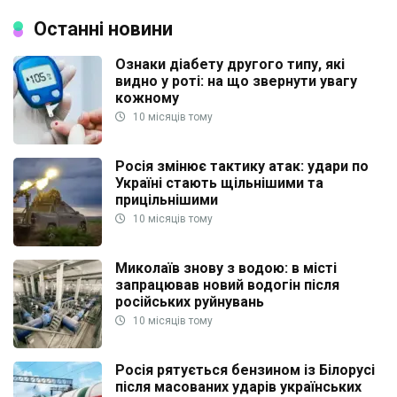
Останні новини
Ознаки діабету другого типу, які
видно у роті: на що звернути увагу
кожному
10 місяців тому
Росія змінює тактику атак: удари по
Україні стають щільнішими та
прицільнішими
10 місяців тому
Миколаїв знову з водою: в місті
запрацював новий водогін після
російських руйнувань
10 місяців тому
Росія рятується бензином із Білорусі
після масованих ударів українських