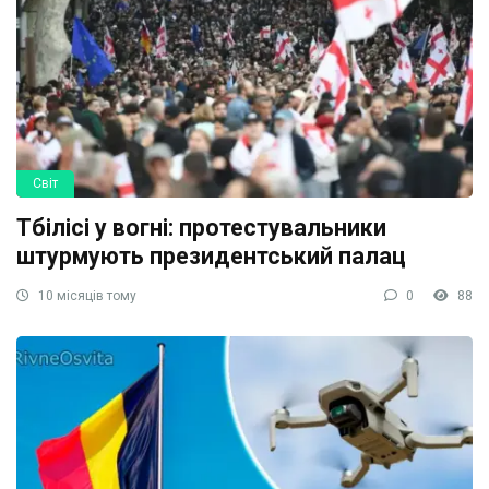
Світ
Тбілісі у вогні: протестувальники
штурмують президентський палац
10 місяців тому
0
88