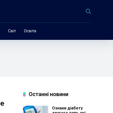
Світ
Освіта
Останні новини
же
Ознаки діабету
другого типу, які