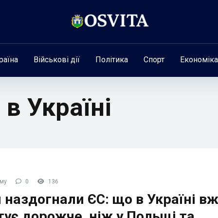
раїна
Військові дії
Політика
Спорт
Економіка
 в Україні
ому
0
136
 наздогнали ЄС: що в Україні в
ує дорожче, ніж у Польщі та