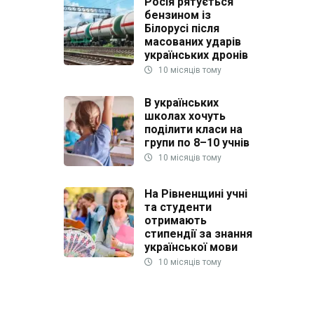
Росія рятується
бензином із
Білорусі після
масованих ударів
українських дронів
10 місяців тому
В українських
школах хочуть
поділити класи на
групи по 8–10 учнів
10 місяців тому
На Рівненщині учні
та студенти
отримають
стипендії за знання
української мови
10 місяців тому