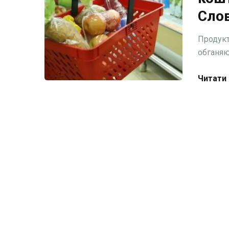
Сло
Продукт
обганяют
Читати 