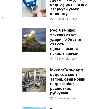
видно у роті: на що
звернути увагу
кожному
ій
10 місяців тому
Росія змінює
тактику атак:
удари по Україні
стають
щільнішими та
прицільнішими
10 місяців тому
Миколаїв знову з
водою: в місті
запрацював новий
водогін після
російських
руйнувань
10 місяців тому