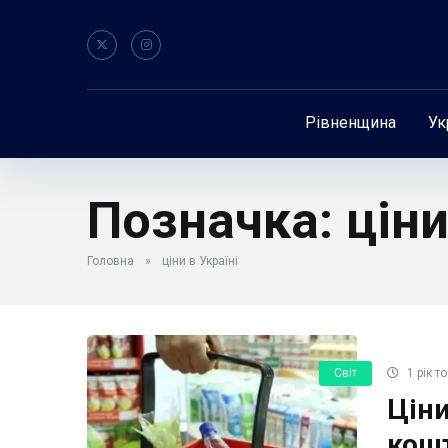
Рівненщина
Ук
Позначка:
ціни
Головна
»
ціни в Україні
Світ
1 рік т
Ціни
кошт