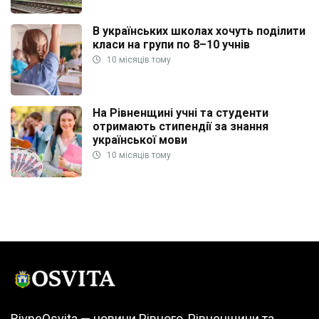
В українських школах хочуть поділити
класи на групи по 8–10 учнів
10 місяців тому
На Рівненщині учні та студенти
отримають стипендії за знання
української мови
10 місяців тому
RivneOsvita — новини Рівного, Рівненщини та