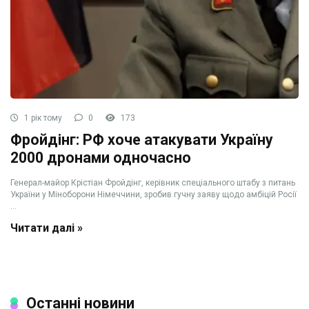
1 рік тому
0
173
Фройдінг: РФ хоче атакувати Україну
2000 дронами одночасно
Генерал-майор Крістіан Фройдінг, керівник спеціального штабу з питань
України у Міноборони Німеччини, зробив гучну заяву щодо амбіцій Росії
...
Читати далі »
Останні новини