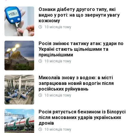
Ознаки діабету другого типу, які
видно у роті: на що звернути увагу
кожному
10 місяців тому
Росія змінює тактику атак: удари по
Україні стають щільнішими та
прицільнішими
10 місяців тому
Миколаїв знову з водою: в місті
запрацював новий водогін після
російських руйнувань
10 місяців тому
Росія рятується бензином із Білорусі
після масованих ударів українських
дронів
10 місяців тому