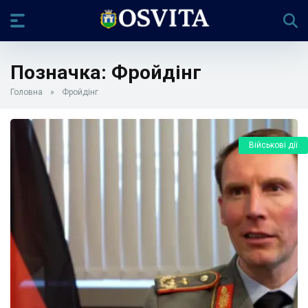
Позначка:
Фройдінг
Головна
»
Фройдінг
Військові дії