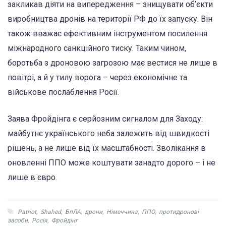
закликав діяти на випередження – знищувати об’єкти
виробництва дронів на території РФ до їх запуску. Він
також вважає ефективним інструментом посилення
міжнародного санкційного тиску. Таким чином,
боротьба з дроновою загрозою має вестися не лише в
повітрі, а й у тилу ворога – через економічне та
військове послаблення Росії.
Заява Фройдінга є серйозним сигналом для Заходу:
майбутнє українського неба залежить від швидкості
рішень, а не лише від їх масштабності. Зволікання в
оновленні ППО може коштувати занадто дорого – і не
лише в євро.
Patriot
,
Shahed
,
БпЛА
,
дрони
,
Німеччина
,
ППО
,
протидронові
засоби
,
Росія
,
Фройдінг