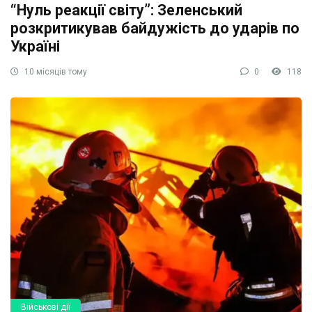
“Нуль реакції світу”: Зеленський
розкритикував байдужість до ударів по
Україні
10 місяців тому
0
118
Військові дії