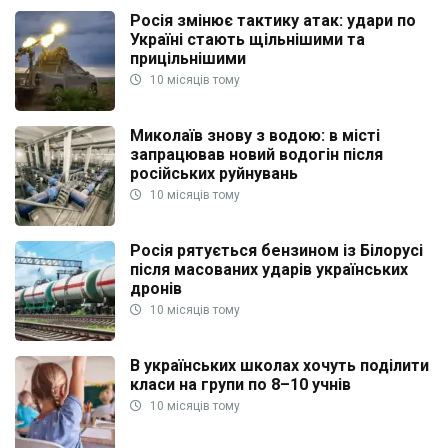
Росія змінює тактику атак: удари по
Україні стають щільнішими та
прицільнішими
10 місяців тому
Миколаїв знову з водою: в місті
запрацював новий водогін після
російських руйнувань
10 місяців тому
Росія рятується бензином із Білорусі
після масованих ударів українських
дронів
10 місяців тому
В українських школах хочуть поділити
класи на групи по 8–10 учнів
10 місяців тому