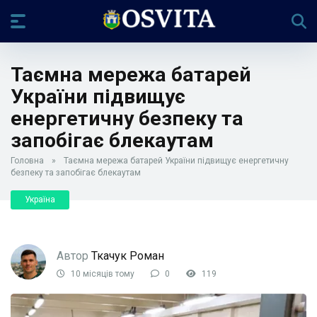
Таємна мережа батарей
України підвищує
енергетичну безпеку та
запобігає блекаутам
Головна
»
Таємна мережа батарей України підвищує енергетичну
безпеку та запобігає блекаутам
Україна
Автор
Ткачук Роман
10 місяців тому
0
119