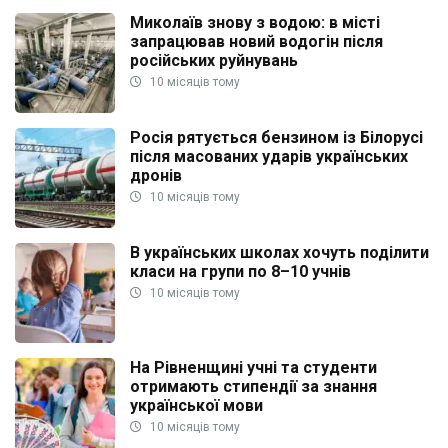
Миколаїв знову з водою: в місті
запрацював новий водогін після
російських руйнувань
10 місяців тому
Росія рятується бензином із Білорусі
після масованих ударів українських
дронів
10 місяців тому
В українських школах хочуть поділити
класи на групи по 8–10 учнів
10 місяців тому
На Рівненщині учні та студенти
отримають стипендії за знання
української мови
10 місяців тому