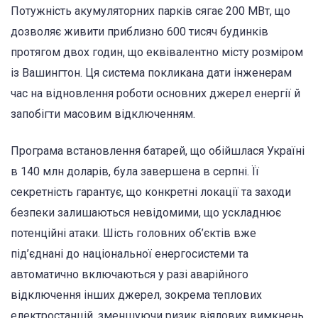
Потужність акумуляторних парків сягає 200 МВт, що
дозволяє живити приблизно 600 тисяч будинків
протягом двох годин, що еквівалентно місту розміром
із Вашингтон. Ця система покликана дати інженерам
час на відновлення роботи основних джерел енергії й
запобігти масовим відключенням.
Програма встановлення батарей, що обійшлася Україні
в 140 млн доларів, була завершена в серпні. Її
секретність гарантує, що конкретні локації та заходи
безпеки залишаються невідомими, що ускладнює
потенційні атаки. Шість головних об’єктів вже
під’єднані до національної енергосистеми та
автоматично включаються у разі аварійного
відключення інших джерел, зокрема теплових
електростанцій, зменшуючи ризик віялових вимкнень.