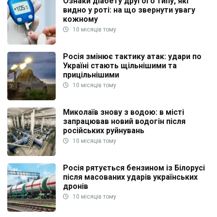
Ознаки діабету другого типу, які
видно у роті: на що звернути увагу
кожному
10 місяців тому
Росія змінює тактику атак: удари по
Україні стають щільнішими та
прицільнішими
10 місяців тому
Миколаїв знову з водою: в місті
запрацював новий водогін після
російських руйнувань
10 місяців тому
Росія рятується бензином із Білорусі
після масованих ударів українських
дронів
10 місяців тому