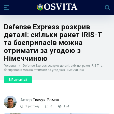
Defense Express розкрив
деталі: скільки ракет IRIS-T
та боєприпасів можна
отримати за угодою з
Німеччиною
Головна
»
Defense Express розкрив деталі: скільки ракет IRIS-T та
боєприпасів можна отримати за угодою з Німеччиною
Військові дії
Автор
Ткачук Роман
1 рік тому
0
154