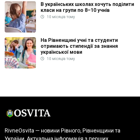
В українських школах хочуть поділити
класи на групи по 8–10 учнів
10 місяців тому
На Рівненщині учні та студенти
отримають стипендії за знання
української мови
10 місяців тому
RivneOsvita — новини Рівного, Рівненщини та
України. Актуальна інформація з перших