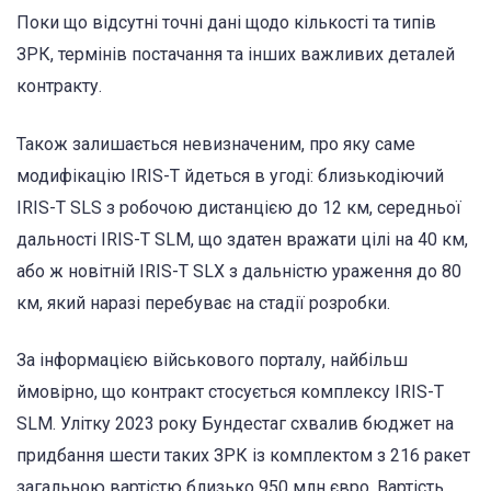
Поки що відсутні точні дані щодо кількості та типів
ЗРК, термінів постачання та інших важливих деталей
контракту.
Також залишається невизначеним, про яку саме
модифікацію IRIS-T йдеться в угоді: близькодіючий
IRIS-T SLS з робочою дистанцією до 12 км, середньої
дальності IRIS-T SLM, що здатен вражати цілі на 40 км,
або ж новітній IRIS-T SLX з дальністю ураження до 80
км, який наразі перебуває на стадії розробки.
За інформацією військового порталу, найбільш
ймовірно, що контракт стосується комплексу IRIS-T
SLM. Улітку 2023 року Бундестаг схвалив бюджет на
придбання шести таких ЗРК із комплектом з 216 ракет
загальною вартістю близько 950 млн євро. Вартість