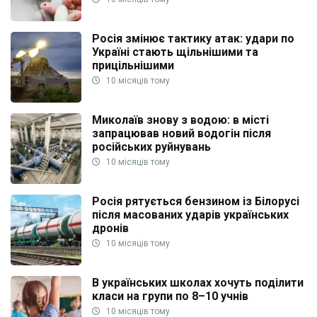
Росія змінює тактику атак: удари по
Україні стають щільнішими та
прицільнішими
10 місяців тому
Миколаїв знову з водою: в місті
запрацював новий водогін після
російських руйнувань
10 місяців тому
Росія рятується бензином із Білорусі
після масованих ударів українських
дронів
10 місяців тому
В українських школах хочуть поділити
класи на групи по 8–10 учнів
10 місяців тому