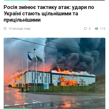
Росія змінює тактику атак: удари по
Україні стають щільнішими та
прицільнішими
10 місяців тому
0
115