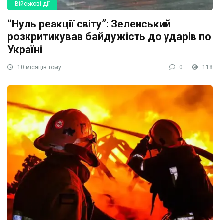
Військові дії
“Нуль реакції світу”: Зеленський
розкритикував байдужість до ударів по
Україні
10 місяців тому
0
118