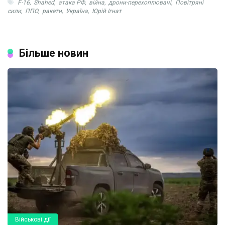
F-16
,
Shahed
,
атака РФ
,
війна
,
дрони-перехоплювачі
,
Повітряні
сили
,
ППО
,
ракети
,
Україна
,
Юрій Ігнат
Більше новин
Військові дії