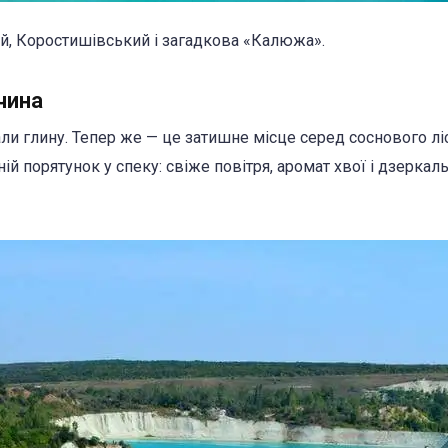
й, Коростишівський і загадкова «Калюжа».
чина
ли глину. Тепер же — це затишне місце серед соснового ліс
й порятунок у спеку: свіже повітря, аромат хвої і дзеркал