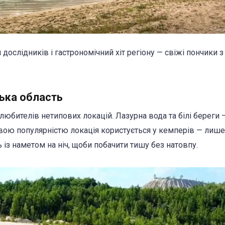
 дослідників і гастрономічний хіт регіону — свіжі пончики з
ська область
юбителів нетипових локацій. Лазурна вода та білі береги 
ивою популярністю локація користується у кемперів — лише
ь із наметом на ніч, щоби побачити тишу без натовпу.