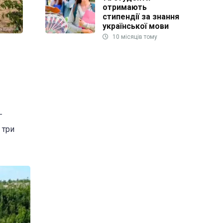
отримають
стипендії за знання
української мови
10 місяців тому
—
 три