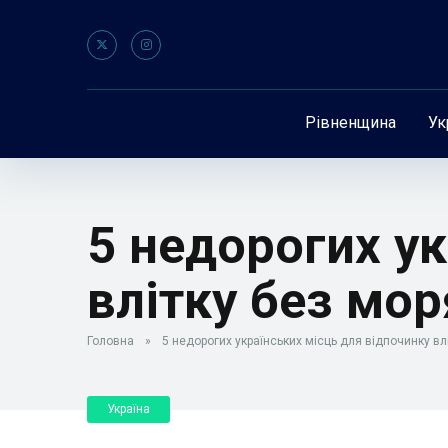
Рівненщина
Ук
5 недорогих у
влітку без мор
Головна
»
5 недорогих українських місць для відпочинку влі
Україна