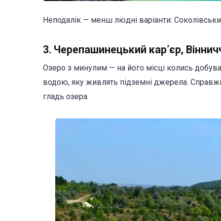
Неподалік — менш людні варіанти: Соколівськи
3. Черепашинецький кар’єр, Віннич
Озеро з минулим — на його місці колись добува
водою, яку живлять підземні джерела. Справжні
гладь озера.