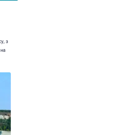
у, з
ьна