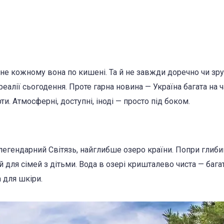
 не кожному вона по кишені. Та й не завжди доречно чи зр
алії сьогодення. Проте гарна новина — Україна багата на ч
. Атмосферні, доступні, іноді — просто під боком.
легендарний Світязь, найглибше озеро країни. Попри глиби
й для сімей з дітьми. Вода в озері кришталево чиста — бага
а для шкіри.