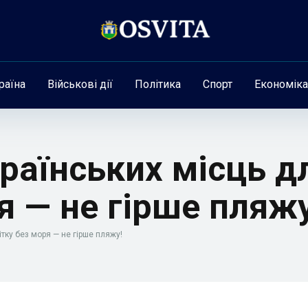
раїна
Військові дії
Політика
Спорт
Економіка
країнських місць д
я — не гірше пляжу
тку без моря — не гірше пляжу!