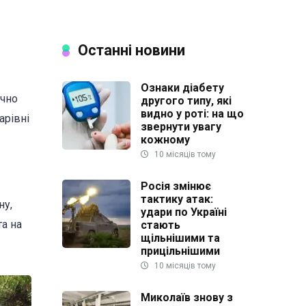
Останні новини
Ознаки діабету
учно
другого типу, які
видно у роті: на що
арівні
звернути увагу
кожному
10 місяців тому
Росія змінює
тактику атак:
ну,
удари по Україні
та на
стають
щільнішими та
прицільнішими
10 місяців тому
Миколаїв знову з