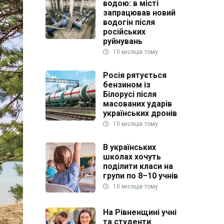
водою: в місті
запрацював новий
водогін після
російських
руйнувань
10 місяців тому
Росія рятується
бензином із
Білорусі після
масованих ударів
українських дронів
10 місяців тому
В українських
школах хочуть
поділити класи на
групи по 8–10 учнів
10 місяців тому
На Рівненщині учні
та студенти