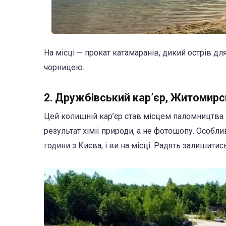
На місці — прокат катамаранів, дикий острів для
чорницею.
2. Дружбівський кар’єр, Житомир
Цей колишній кар’єр став місцем паломництва л
результат хімії природи, а не фотошопу. Особл
години з Києва, і ви на місці. Радять залишитис