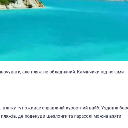
аночувати, але пляж не обладнаний. Камінчики під ногами
х, влітку тут оживає справжній курортний вайб. Уздовж бер
 пляжів, де подекуди шезлонги та парасолі можна взяти