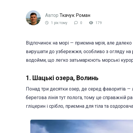
Автор
Ткачук Роман
1 рік тому
0
179
Відпочинок на морі — приємна мрія, але далеко
вирушати до узбережжя, особливо з огляду на ре
водойми, що легко затьмарюють морські курорти
1. Шацькі озера, Волинь
Понад три десятки озер, де серед фаворитів — 
берегова лінія тут полога, тому це справжній ра
гліцерин і срібло, приємна для тіла та оздоровч