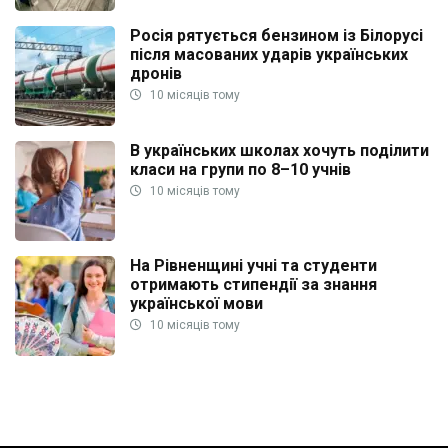
Росія рятується бензином із Білорусі
після масованих ударів українських
дронів
10 місяців тому
В українських школах хочуть поділити
класи на групи по 8–10 учнів
10 місяців тому
На Рівненщині учні та студенти
отримають стипендії за знання
української мови
10 місяців тому