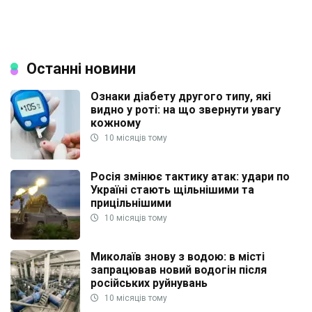
Останні новини
Ознаки діабету другого типу, які
видно у роті: на що звернути увагу
кожному
10 місяців тому
Росія змінює тактику атак: удари по
Україні стають щільнішими та
прицільнішими
10 місяців тому
Миколаїв знову з водою: в місті
запрацював новий водогін після
російських руйнувань
10 місяців тому