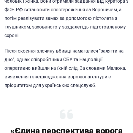
чоловік і жінка. Вони отримали завдання від куратора з
ФСБ РФ встановити спостереження за Вороничем, а
потім реалізувати замах за допомогою пістолета з
глушником, захованого у заздалегідь підготовленому
схроні.
Після скоєння злочину вбивці намагалися “залягти на
дно”, однак співробітники СБУ та Нацполіції
оперативно вийшли на їхній слід. За словами Малюка,
виявлення і знешкодження ворожої агентури є
пріоритетом для українських спецслужб.
«Єдина перспектива ворога