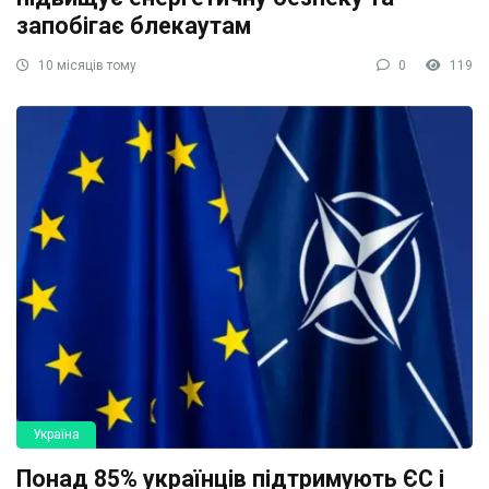
запобігає блекаутам
10 місяців тому
0
119
Україна
Понад 85% українців підтримують ЄС і