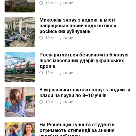
10 місяців тому
Миколаїв знову з водою: в місті
запрацював новий водогін після
російських руйнувань
10 місяців тому
Росія рятується бензином із Білорусі
після масованих ударів українських
дронів
10 місяців тому
В українських школах хочуть поділити
класи на групи по 8–10 учнів
10 місяців тому
На Рівненщині учні та студенти
отримають стипендії за знання