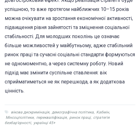
довгостроковий ефект. Якщо реалізація стратегії буде
успішною, то вже протягом найближчих 10–15 років
можна очікувати на зростання економічної активності,
підвищення рівня зайнятості та зміцнення соціальної
стабільності. Для молодших поколінь це означає
більше можливостей у майбутньому, адже стабільний
ринок праці та сучасні соціальні стандарти формуються
не одномоментно, а через системну роботу. Новий
підхід має змінити суспільне ставлення: вік
сприйматиметься не як перешкода, а як додаткова
цінність.
вікова дискримінація
,
демографічна політика
,
Кабмін
,
Мінсоцполітики
,
перекваліфікація
,
ринок праці
,
стратегія
безбар’єрності
,
українці 45+