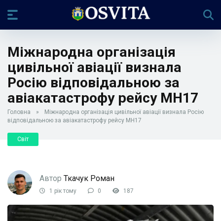
Міжнародна організація
цивільної авіації визнала
Росію відповідальною за
авіакатастрофу рейсу MH17
Головна
»
Міжнародна організація цивільної авіації визнала Росію
відповідальною за авіакатастрофу рейсу MH17
Світ
Автор
Ткачук Роман
1 рік тому
0
187