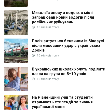
Миколаїв знову з водою: в місті
запрацював новий водогін після
російських руйнувань
10 місяців тому
Росія рятується бензином із Білорусі
після масованих ударів українських
дронів
10 місяців тому
В українських школах хочуть поділити
класи на групи по 8–10 учнів
10 місяців тому
На Рівненщині учні та студенти
отримають стипендії за знання
української мови