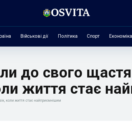
раїна
Військові дії
Політика
Спорт
Економіка
ли до свого щастя:
коли життя стає н
вік, коли життя стає найприємнішим