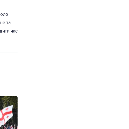
коло
не та
дити час