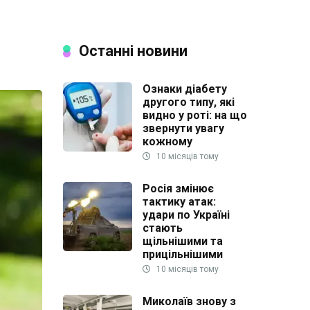
Останні новини
Ознаки діабету
другого типу, які
видно у роті: на що
звернути увагу
кожному
10 місяців тому
Росія змінює
тактику атак:
удари по Україні
стають
щільнішими та
прицільнішими
10 місяців тому
Миколаїв знову з