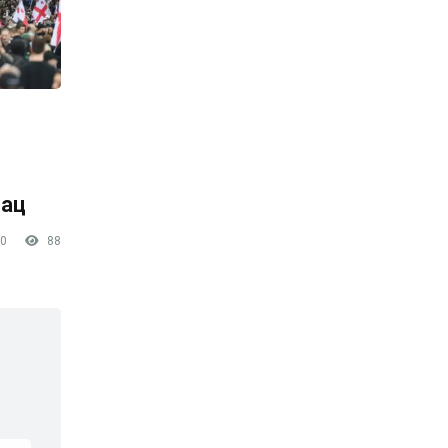
лац
0
88