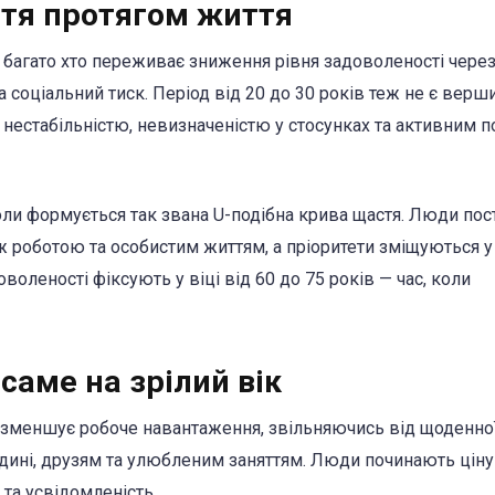
стя протягом життя
в, багато хто переживає зниження рівня задоволеності чере
та соціальний тиск. Період від 20 до 30 років теж не є вер
ю нестабільністю, невизначеністю у стосунках та активним
коли формується так звана U-подібна крива щастя. Люди по
 роботою та особистим життям, а пріоритети зміщуються у 
оленості фіксують у віці від 60 до 75 років — час, коли
саме на зрілий вік
бо зменшує робоче навантаження, звільняючись від щоденно
одині, друзям та улюбленим заняттям. Люди починають цін
та усвідомленість.