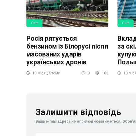
Світ
Світ
Росія рятується
Вклад
бензином із Білорусі після
за ск
масованих ударів
купую
українських дронів
Поль
10 місяців тому
0
103
10 міся
Залишити відповідь
Ваша e-mail адреса не оприлюднюватиметься.
Обов’я