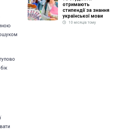
отримають
стипендії за знання
української мови
з
10 місяців тому
шиною
 пошуком
ступово
бік
ї
увати