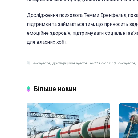
Дослідження психолога Темми Еренфельд показує
підтримки та займається тим, що приносить задо
емоційне здоров’я, підтримувати соціальні зв’я
для власних хобі.
вік щастя
,
дослідження щастя
,
життя після 60
,
пік щастя
,
Більше новин