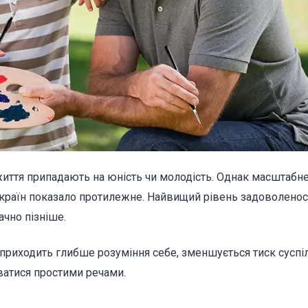
иття припадають на юність чи молодість. Однак масштабн
країн показало протилежне. Найвищий рівень задоволенос
ачно пізніше.
приходить глибше розуміння себе, зменшується тиск суспі
ватися простими речами.