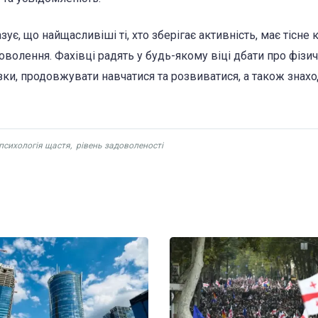
, що найщасливіші ті, хто зберігає активність, має тісне 
волення. Фахівці радять у будь-якому віці дбати про фізич
зки, продовжувати навчатися та розвиватися, а також знахо
психологія щастя
,
рівень задоволеності