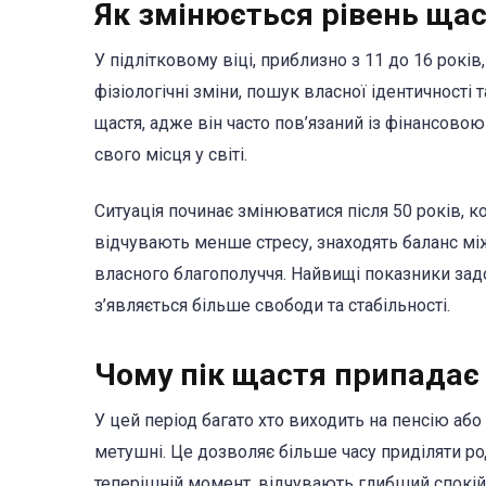
Як змінюється рівень ща
У підлітковому віці, приблизно з 11 до 16 рокі
фізіологічні зміни, пошук власної ідентичності 
щастя, адже він часто пов’язаний із фінансово
свого місця у світі.
Ситуація починає змінюватися після 50 років, 
відчувають менше стресу, знаходять баланс між
власного благополуччя. Найвищі показники задов
з’являється більше свободи та стабільності.
Чому пік щастя припадає 
У цей період багато хто виходить на пенсію а
метушні. Це дозволяє більше часу приділяти р
теперішній момент, відчувають глибший спокій 