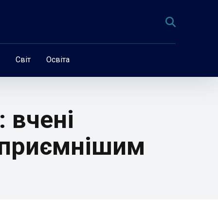
Світ
Освіта
 вчені
айприємнішим