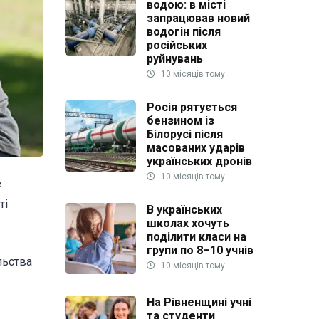
водою: в місті
запрацював новий
водогін після
російських
руйнувань
10 місяців тому
Росія рятується
бензином із
Білорусі після
масованих ударів
українських дронів
10 місяців тому
е
ті
В українських
школах хочуть
поділити класи на
групи по 8–10 учнів
льства
10 місяців тому
На Рівненщині учні
та студенти