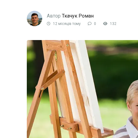
Автор
Ткачук Роман
12 місяців тому
0
132