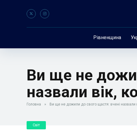
Рівненщина
Ук
Ви ще не дожи
назвали вік, 
Головна
»
Ви ще не дожили до свого щастя: вчені назвали 
Світ