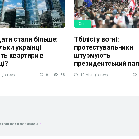
Світ
ати стали більше:
Тбілісі у вогні:
ільки українці
протестувальники
ть квартири в
штурмують
щі?
президентський па
ців тому
0
88
10 місяців тому
зкові поля позначені
*